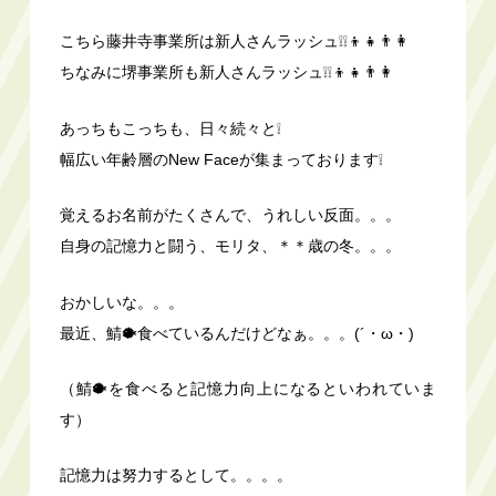
こちら藤井寺事業所は新人さんラッシュ❕❕👦👧👨👩
ちなみに堺事業所も新人さんラッシュ❕❕👦👧👨👩
あっちもこっちも、日々続々と❕
幅広い年齢層のNew Faceが集まっております❕
覚えるお名前がたくさんで、うれしい反面。。。
自身の記憶力と闘う、モリタ、＊＊歳の冬。。。
おかしいな。。。
最近、鯖🐡食べているんだけどなぁ。。。(´・ω・)
（鯖🐡を食べると記憶力向上になるといわれていま
す）
記憶力は努力するとして。。。。