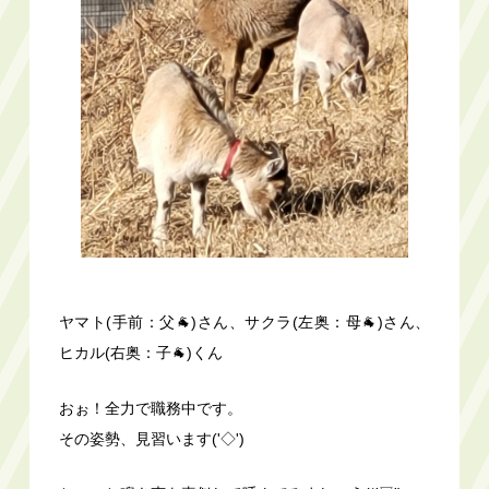
ヤマト(手前：父🐐)さん、サクラ(左奥：母🐐)さん、
ヒカル(右奥：子🐐)くん
おぉ！全力で職務中です。
その姿勢、見習います('◇')ゞ