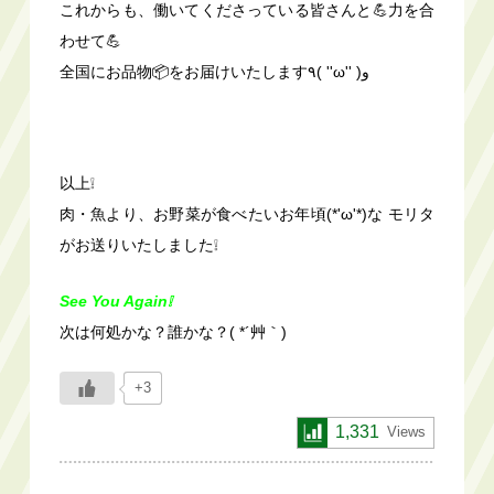
これからも、働いてくださっている皆さんと💪力を合
わせて💪
全国にお品物📦をお届けいたします٩( ''ω'' )و
以上❕
肉・魚より、お野菜が食べたいお年頃(*'ω'*)な モリタ
がお送りいたしました❕
See You Again❕
次は何処かな？誰かな？( *´艸｀)
+3
1,331
Views