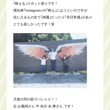
｢映える｣スポット巡りです！
僕自身｢Instagram｣や｢映え｣にはうといのですが
目に入るもの全て｢綺麗｣だったり｢非日常感｣があり
とても楽しかったです！笑
天使の羽の前でパシャり！！
左:お義姉さん 中:自分 右:奥さん です！