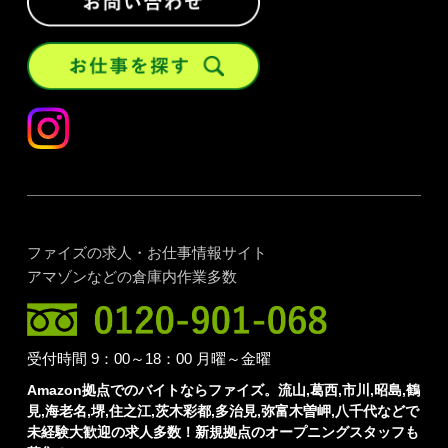
ファイズの求人・お仕事情報サイト
アマゾンなどの倉庫内作業多数
受付時間 9：00～18：00 月曜～金曜
Amazon拠点でのバイトならファイズ。流山,葛西,市川,昭島,鶴
見,海老名,堺,住之江,茨木彩都,多治見,弥富木曽岬,八千代などで
未経験大歓迎の求人多数！新規拠点のオープニングスタッフも