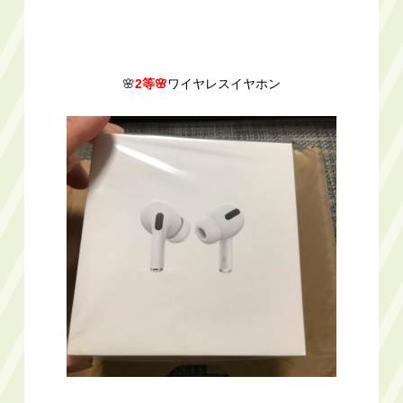
🌸
2等🌸
ワイヤレスイヤホン