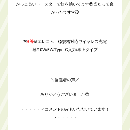
かっこ良いトースターで餅を焼いてます😍当たって良
かったです➰💮
🌸
6等
🌸エレコム Qi規格対応ワイヤレス充電
器/10W/5W/Type-C入力/卓上タイプ
＼当選者の声／
ありがとうございました😊
・・・・・＜コメントのみもいただいています！
＞・・・・・