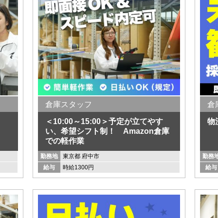
倉庫スタッフ
倉
＜10:00～15:00＞予定が立てやす
物
い、希望シフト制！ Amazon倉庫
での軽作業
勤務地
東京都 府中市
勤務
給与
時給1300円
給与