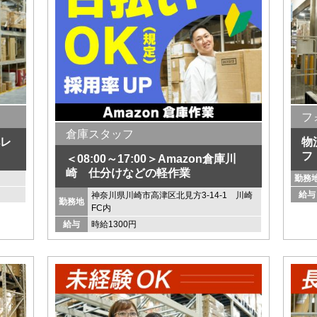
フ
倉庫スタッフ
レ
物
フ
＜08:00～17:00＞Amazon倉庫川
崎 仕分けなどの軽作業
勤務
給与
神奈川県川崎市高津区北見方3-14-1 川崎
勤務地
FC内
給与
時給1300円