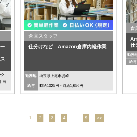
倉
倉庫スタッフ
A
仕
ー
仕分けなど Amazon倉庫内軽作業
庫
勤務
ス
給与
ーク
勤務地
埼玉県上尾市堤崎
手当
給与
時給1325円～時給1,656円
1
2
3
4
…
9
>>