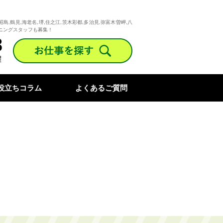
昭島,鶴見,海老名,堺,住之江,茨木彩都,多治見,弥富木曽岬,八
ニングスタッフも募集！
役立ちコラム
よくあるご質問