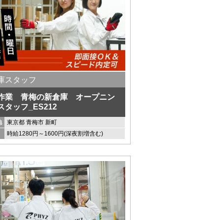
庫スタッフ
作業 青梅の新倉庫 オープニン
スタッフ_ES212
地
東京都 青梅市 新町
時給1280円～1600円(深夜割増含む)