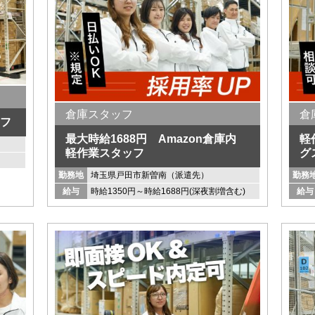
倉庫スタッフ
倉
フ
最大時給1688円 Amazon倉庫内
軽
軽作業スタッフ
グ
勤務地
埼玉県戸田市新曽南（派遣先）
勤務
給与
時給1350円～時給1688円(深夜割増含む)
給与