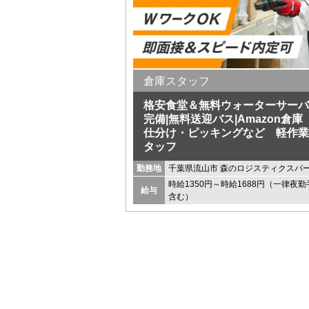
倉庫スタッフ
格安食堂＆無料ウォーターサーバ
完備|無料送迎バス|Amazon倉
仕分け・ピッキングなど 軽作業
タッフ
勤務地
千葉県流山市 森のロジスティクスパ
時給1350円～時給1688円（一律夜勤
給与
含む）