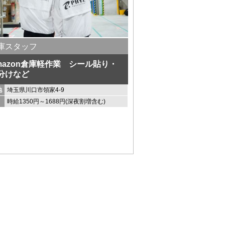
庫スタッフ
mazon倉庫軽作業 シール貼り・
分けなど
地
埼玉県川口市領家4-9
時給1350円～1688円(深夜割増含む)